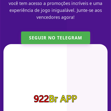
você tem acesso a promoções incríveis e uma
experiência de jogo inigualável. Junte-se aos
vencedores agora!
SEGUIR NO TELEGRAM