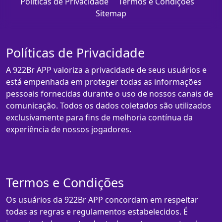
Políticas de Privacidade
Termos e Condições
Sitemap
Políticas de Privacidade
A 922Br APP valoriza a privacidade de seus usuários e
está empenhada em proteger todas as informações
pessoais fornecidas durante o uso de nossos canais de
comunicação. Todos os dados coletados são utilizados
exclusivamente para fins de melhoria contínua da
experiência de nossos jogadores.
Termos e Condições
Os usuários da 922Br APP concordam em respeitar
todas as regras e regulamentos estabelecidos. É