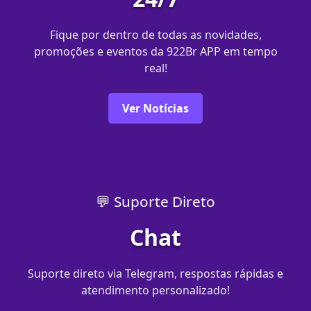
Fique por dentro de todas as novidades,
promoções e eventos da 922Br APP em tempo
real!
Ver Notícias
💬 Suporte Direto
Chat
Suporte direto via Telegram, respostas rápidas e
atendimento personalizado!