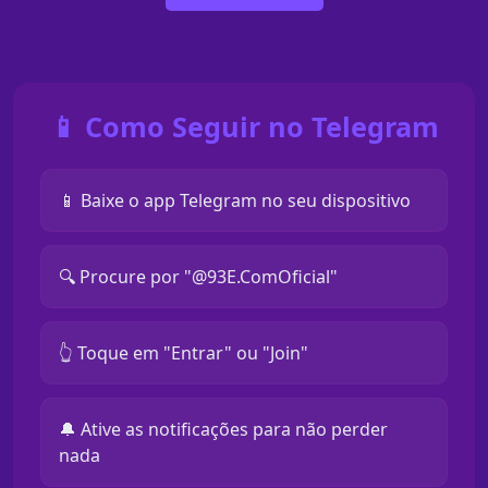
📱 Como Seguir no Telegram
📱 Baixe o app Telegram no seu dispositivo
🔍 Procure por "@93E.ComOficial"
👆 Toque em "Entrar" ou "Join"
🔔 Ative as notificações para não perder
nada