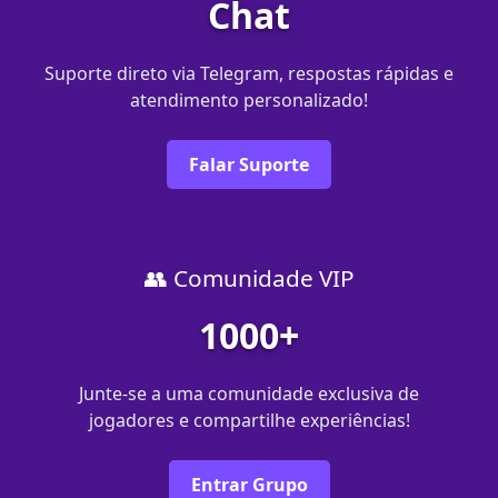
Chat
Suporte direto via Telegram, respostas rápidas e
atendimento personalizado!
Falar Suporte
👥 Comunidade VIP
1000+
Junte-se a uma comunidade exclusiva de
jogadores e compartilhe experiências!
Entrar Grupo