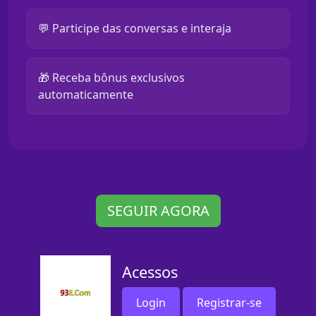
💬 Participe das conversas e interaja
🎁 Receba bônus exclusivos
automaticamente
SEGUIR AGORA
Acessos
Login
Registrar-se