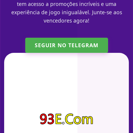
tem acesso a promoções incríveis e uma
experiência de jogo inigualável. Junte-se aos
vencedores agora!
SEGUIR NO TELEGRAM