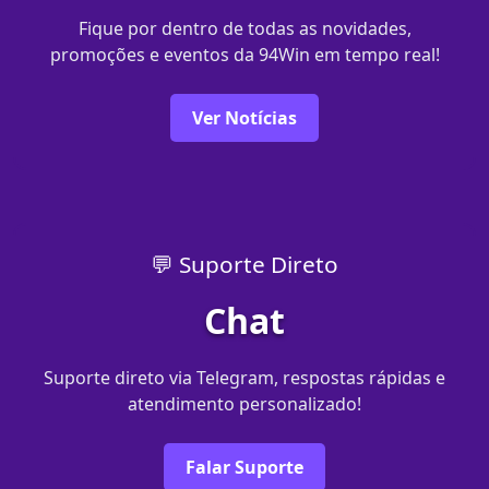
Fique por dentro de todas as novidades,
promoções e eventos da 94Win em tempo real!
Ver Notícias
💬 Suporte Direto
Chat
Suporte direto via Telegram, respostas rápidas e
atendimento personalizado!
Falar Suporte