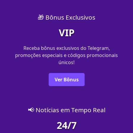
🎁 Bônus Exclusivos
VIP
Receba bônus exclusivos do Telegram,
promoções especiais e códigos promocionais
únicos!
Ver Bônus
📢 Notícias em Tempo Real
24/7