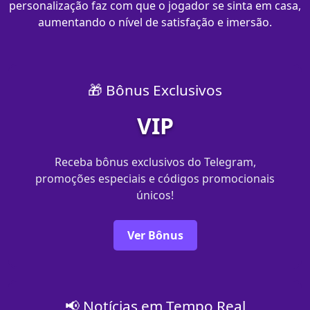
personalização faz com que o jogador se sinta em casa,
aumentando o nível de satisfação e imersão.
🎁 Bônus Exclusivos
VIP
Receba bônus exclusivos do Telegram,
promoções especiais e códigos promocionais
únicos!
Ver Bônus
📢 Notícias em Tempo Real