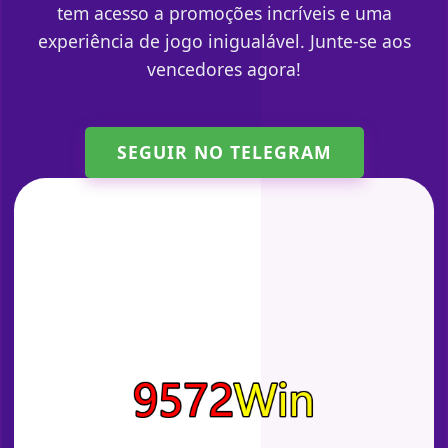
tem acesso a promoções incríveis e uma
experiência de jogo inigualável. Junte-se aos
vencedores agora!
SEGUIR NO TELEGRAM