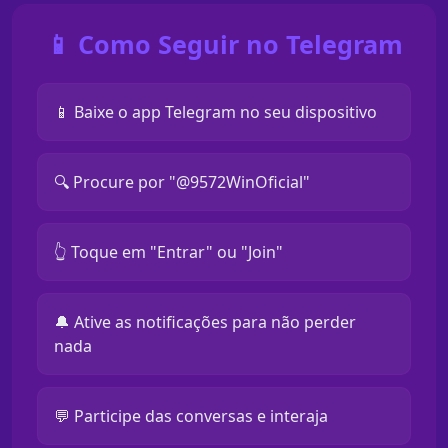
📱 Como Seguir no Telegram
📱 Baixe o app Telegram no seu dispositivo
🔍 Procure por "@9572WinOficial"
👆 Toque em "Entrar" ou "Join"
🔔 Ative as notificações para não perder
nada
💬 Participe das conversas e interaja