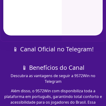
📱 Canal Oficial no Telegram!
📱 Benefícios do Canal
Descubra as vantagens de seguir a 9572Win no
Telegram
Além disso, o 9572Win com​ disponibiliza toda a
plataforma em português, garantindo total conforto e
acessibilidade para os jogadores do Brasil. Essa