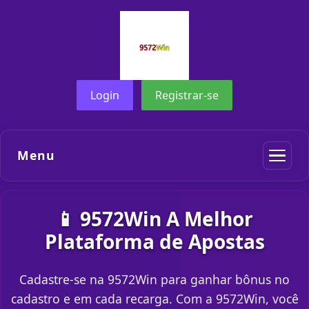
Login
Registrar-se
Menu
📱 9572Win A Melhor
Plataforma de Apostas
Cadastre-se na 9572Win para ganhar bônus no
cadastro e em cada recarga. Com a 9572Win, você