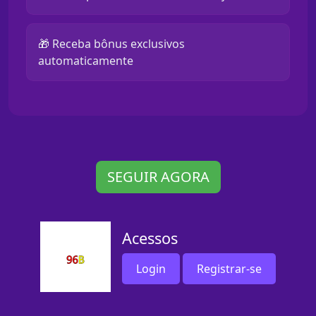
🎁 Receba bônus exclusivos
automaticamente
SEGUIR AGORA
Acessos
Login
Registrar-se