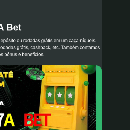
A Bet
depósito ou rodadas grátis em um caça-níqueis.
 rodadas grátis, cashback, etc. Também contamos
s bônus e benefícios.