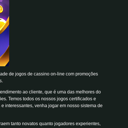
idade de jogos de cassino on-line com promoções
s.
tendimento ao cliente, que é uma das melhores do
es. Temos todos os nossos jogos certificados e
e interessantes, venha jogar em nosso sistema de
raem tanto novatos quanto jogadores experientes,