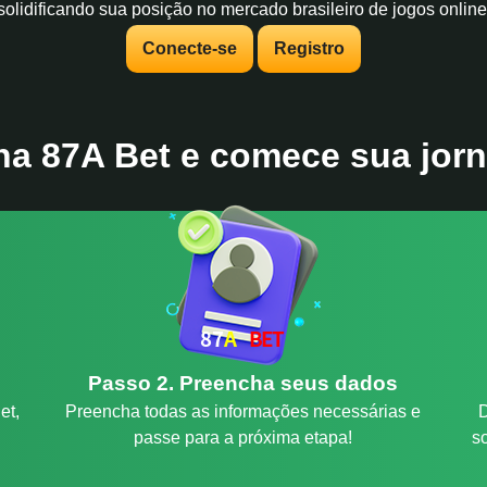
solidificando sua posição no mercado brasileiro de jogos online
Conecte-se
Registro
na 87A Bet e comece sua jor
Passo 2. Preencha seus dados
et,
Preencha todas as informações necessárias e
D
passe para a próxima etapa!
s