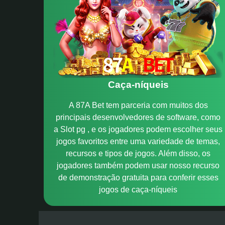
Caça-níqueis
A 87A Bet tem parceria com muitos dos
principais desenvolvedores de software, como
a Slot pg , e os jogadores podem escolher seus
jogos favoritos entre uma variedade de temas,
recursos e tipos de jogos. Além disso, os
jogadores também podem usar nosso recurso
de demonstração gratuita para conferir esses
jogos de caça-níqueis