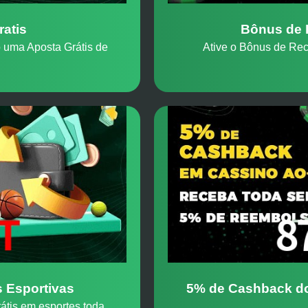
atis
Bônus de 
 uma Aposta Grátis de
Ative o Bônus de Rec
 Esportivas
5% de Cashback do
tis em esportes toda