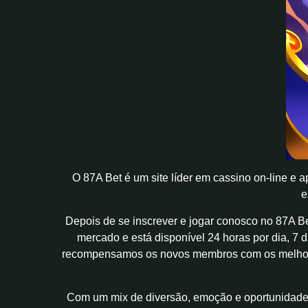
O 87A Bet é um site líder em cassino on-line e
e
Depois de se inscrever e jogar conosco no 87A B
mercado e está disponível 24 horas por dia, 7
recompensamos os novos membros com os melhores 
Com um mix de diversão, emoção e oportunidades 