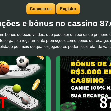
Conecte-se
Registro
ções e bônus no cassino 87
a um bônus de boas-vindas, que pode ser um bônus de primeiro 
A Bet organiza regularmente promoções como bônus de recarga,
lidade por meio do qual os jogadores podem desfrutar de vário