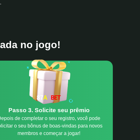
.
nada no jogo!
Passo 3. Solicite seu prêmio
epois de completar o seu registro, você pode
olicitar o seu bônus de boas-vindas para novos
membros e começar a jogar!