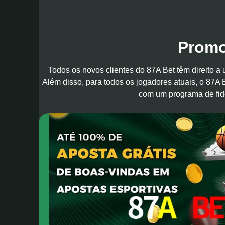
Promo
Todos os novos clientes do 87A Bet têm direito 
Além disso, para todos os jogadores atuais, o 87
com um programa de fide