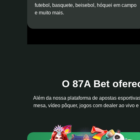
futebol, basquete, beisebol, hóquei em campo
e muito mais.
O 87A Bet ofere
Além da nossa plataforma de apostas esportiva
mesa, vídeo pôquer, jogos com dealer ao vivo e