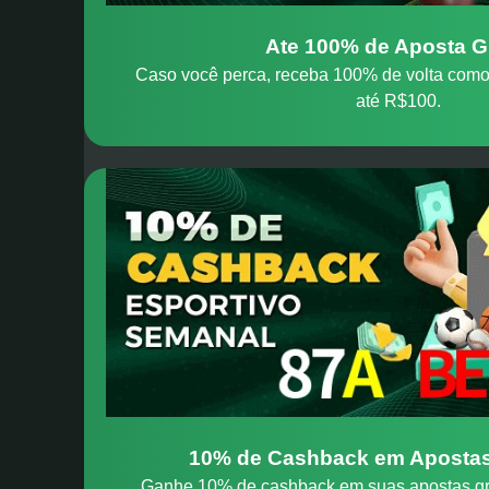
Ate 100% de Aposta Gr
Caso você perca, receba 100% de volta como
até R$100.
10% de Cashback em Apostas
Ganhe 10% de cashback em suas apostas grá