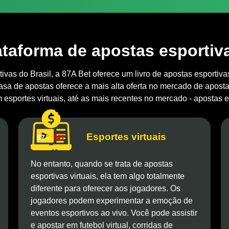
ataforma de apostas esportiv
as do Brasil, a 87A Bet oferece um livro de apostas esportiva
sa de apostas oferece a mais alta oferta no mercado de aposta
 esportes virtuais, até as mais recentes no mercado - apostas e
Esportes virtuais
No entanto, quando se trata de apostas
esportivas virtuais, ela tem algo totalmente
diferente para oferecer aos jogadores. Os
jogadores podem experimentar a emoção de
eventos esportivos ao vivo. Você pode assistir
e apostar em futebol virtual, corridas de